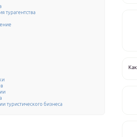
а
я турагентства
жение
Как
ки
ов
ции
а
ии туристического бизнеса