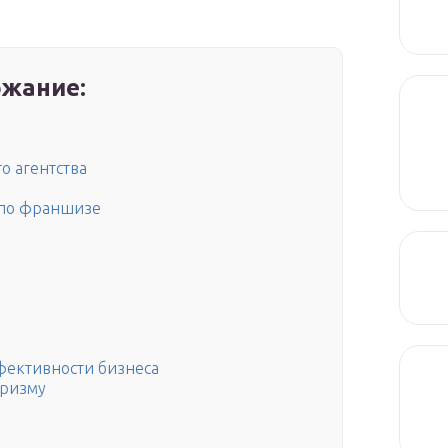
жание:
о агентства
 по франшизе
фективности бизнеса
уризму