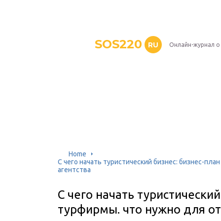
SOS220
RU
Онлайн-журнал о
Home
С чего начать туристический бизнес: бизнес-пла
агентства
С чего начать туристический
турфирмы. что нужно для о