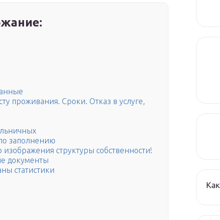
жание:
ванные
ту проживания. Сроки. Отказ в услуге,
ольничных
 по заполнению
о изображения структуры собственности!
ые документы
аны статистики
Как