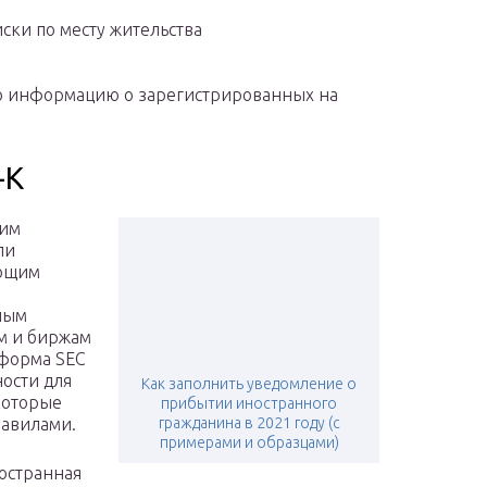
ски по месту жительства
ю информацию о зарегистрированных на
-K
ким
ли
ующим
ным
м и биржам
 форма SEC
ности для
Как заполнить уведомление о
которые
прибытии иностранного
равилами.
гражданина в 2021 году (с
примерами и образцами)
остранная