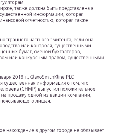
егуляторам
рже, также должна быть представлена ​​в
 существенной информации, которая
инансовой отчетностью, которая также
остранного частного эмитента, если она
ководства или контроля, существенными
енных бумаг, сменой бухгалтеров,
твом или конкурсным правом, существенными
аря 2018 г., GlaxoSmithKline PLC
ся существенная информация о том, что
человека (CHMP) выпустил положительное
на продажу одной из вакцин компании,
 опоясывающего лишая.
е нахождение в другом городе не обязывает