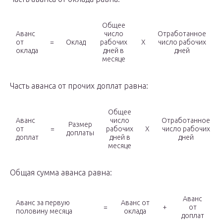
Общее
Аванс
число
Отработанное
от
=
Оклад
рабочих
Х
число рабочих
оклада
дней в
дней
месяце
Часть аванса от прочих доплат равна:
Общее
Аванс
число
Отработанное
Размер
от
=
рабочих
Х
число рабочих
доплаты
доплат
дней в
дней
месяце
Общая сумма аванса равна:
Аванс
Аванс за первую
Аванс от
=
+
от
половину месяца
оклада
доплат