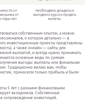
симости от
Необходимо дождаться
ия рынка от
выгодного курса и продать
до пары лет
монеты.
твоваться собственным опытом, а можно
ессионалов, о котором детально — в
, что инвестиционные проекты представлены
ость), а также онлайн — сайты для
евной выплатой, и всегда нужно принимать
зличаются основные виды по суммам
получения выгоды: выплаты или финальная
нии. Традиционно желаю вам, чтобы
ристик, приносили только прибыль и были
оты 5 лет с разными финансовыми
тирует вкладчиков. Собственные
е сопровождение инвестиций.