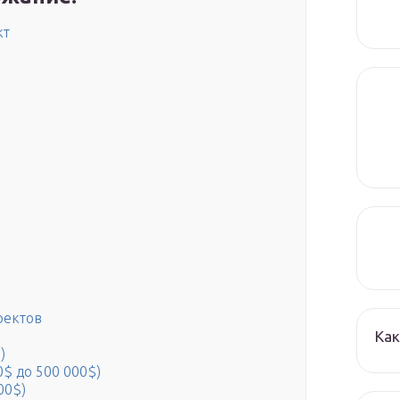
кт
оектов
Как
)
$ до 500 000$)
00$)