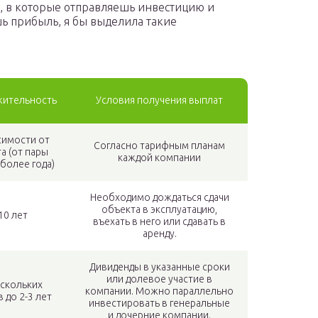
, в которые отправляешь инвестицию и
ь прибыль, я бы выделила такие
ительность
Условия получения выплат
симости от
Согласно тарифным планам
а (от пары
каждой компании
 более года)
Необходимо дождаться сдачи
объекта в эксплуатацию,
10 лет
въехать в него или сдавать в
аренду.
Дивиденды в указанные сроки
или долевое участие в
ескольких
компании. Можно параллельно
 до 2-3 лет
инвестировать в генеральные
и дочерние компании.