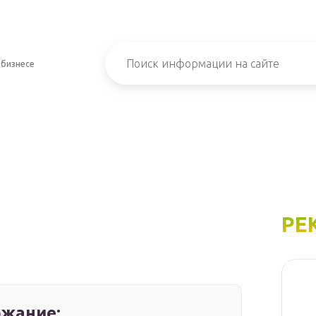
 бизнесе
РЕ
жание: