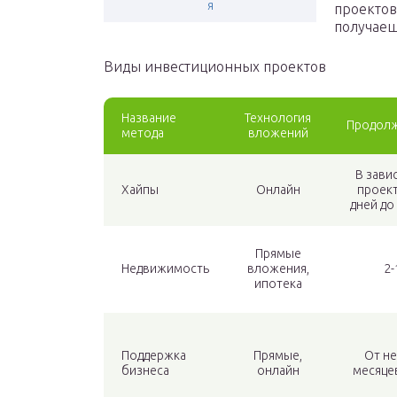
я
проектов
получаеш
Виды инвестиционных проектов
Название
Технология
Продолж
метода
вложений
В зави
Хайпы
Онлайн
проект
дней до
Прямые
Недвижимость
вложения,
2-
ипотека
Поддержка
Прямые,
От н
бизнеса
онлайн
месяцев