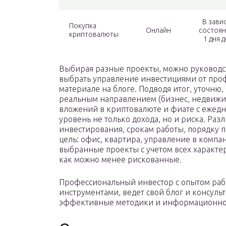
В зави
Покупка
Онлайн
состоян
криптовалюты
1 дня 
Выбирая разные проекты, можно руководс
выбрать управление инвестициями от проф
материале на блоге. Подводя итог, уточню
реальным направлением (бизнес, недвижим
вложений в криптовалюте и фиате с ежедн
уровень не только дохода, но и риска. Ра
инвестирования, срокам работы, порядку 
цель: офис, квартира, управление в компа
выбранные проекты с учетом всех характе
как можно менее рискованные.
Профессиональный инвестор с опытом раб
инструментами, ведет свой блог и консуль
эффективные методики и информационно