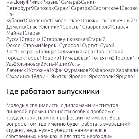
на-Дону4РяжскРязань1Самара3Санкт-
Петербург9СапожокСараи1Саратов3Саргатское1Сасово
На-
Кубани1Смоленск1Смоленское1СнежинскСолнечный1С
ДеменскСпас-Клепики1Сросты1Ставрополь1Старая
Майна1Старая
Русса1Старица1СтаролеушковскаяСтарый
Оскол1Старый Черек1Суворов1Сургут1Сухой
Лог1СызраньТалица1ТальменкаТара1Тарногский
ГородокТверь1Тевриз1Тимашёвск1Тольятти2Торжок1Т
Удэ2Ульяновск2Усть-ИшимУсть-
Лабинск1Устюжна1Уфа4Фурманов2ХабаровскХарабал
Сахалинск1Ядрин1Якутск1Яровое1Ярославль2Ярцево1
Где работают выпускники
Молодые специалисты с дипломами институтов
пищевой промышленности особых проблем с
трудоустройством по профессии не имеют. Весь
вопрос в том, где именно будет работать вчерашний
студент, ведь нужно убедить нанимателя в
собственных навыках, а для этого необходим