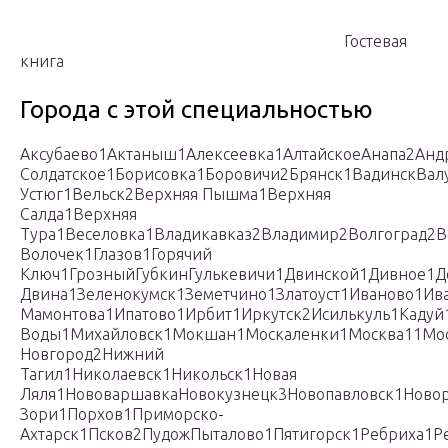
Гостевая
книга
Города с этой специальностью
Аксубаево1Актаныш1Алексеевка1АлтайскоеАнапа2Ан
Солдатское1Борисовка1Боровичи2Брянск1ВадинскВа
Устюг1Вельск2Верхняя Пышма1Верхняя
Салда1Верхняя
Тура1Веселовка1Владикавказ2Владимир2Волгоград2
Волочек1Глазов1Горячий
Ключ1ГрозныйГубкинГулькевичи1Двинской1Дивное1Д
Двина1Зеленокумск1Земетчино1Златоуст1Иваново1Ив
Мамонтова1Ипатово1Ирбит1Иркутск2Исилькуль1Кадуй
Воды1Михайловск1Мокшан1Москаленки1Москва11Мос
Новгород2Нижний
Тагил1Николаевск1Никольск1Новая
Ляля1НововаршавкаНовокузнецк3Новопавловск1Ново
Зори1Порхов1Приморско-
Ахтарск1Псков2ПудожПыталово1Пятигорск1Ребриха1Р