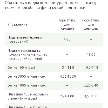
Обязательным для всех абитуриентов является сдача
нормативов общей физической подготовки:
Нормативы
Нормативы
Упражнение
для
для
юношей
девушек
Подтягивания (кол-во
4-30
–
повторений)
Подъем туловища из
положения лежа (кол-во
–
18-55
повторений за 1 мин)
Бег на 100 м (сек)
15,4-11,8
19,6-14,8
Бег на 3000 м (мин и сек)
14,56-10,30
–
Бег на 1000 м (мин и сек)
–
5,20-3,40
Плавание 100 м вольным
2,24-1,00
3,53-1,25
стилем (мин и сек)
Плавание 100 м брассом